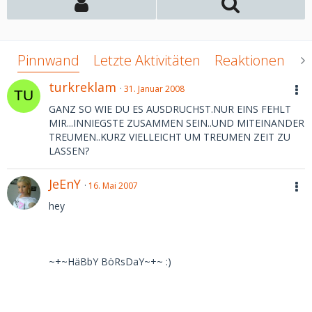
Pinnwand
Letzte Aktivitäten
Reaktionen
Ü
turkreklam
31. Januar 2008
GANZ SO WIE DU ES AUSDRUCHST.NUR EINS FEHLT
MIR...INNIEGSTE ZUSAMMEN SEIN..UND MITEINANDER
TREUMEN..KURZ VIELLEICHT UM TREUMEN ZEIT ZU
LASSEN?
JeEnY
16. Mai 2007
hey
~+~HäBbY BöRsDaY~+~ :)