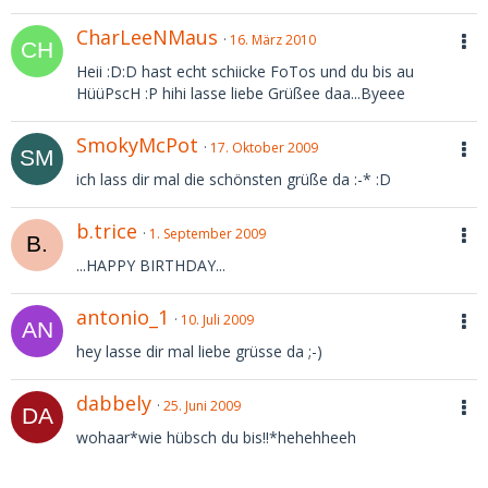
CharLeeNMaus
16. März 2010
Heii :D:D hast echt schiicke FoTos und du bis au
HüüPscH :P hihi lasse liebe Grüßee daa...Byeee
SmokyMcPot
17. Oktober 2009
ich lass dir mal die schönsten grüße da :-* :D
b.trice
1. September 2009
...HAPPY BIRTHDAY...
antonio_1
10. Juli 2009
hey lasse dir mal liebe grüsse da ;-)
dabbely
25. Juni 2009
wohaar*wie hübsch du bis!!*hehehheeh