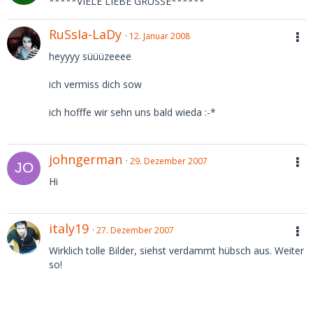
*****VIELE LIEBE GRÜSSE******
RuSsIa-LaDy
12. Januar 2008
heyyyy süüüzeeee
ich vermiss dich sow
ich hofffe wir sehn uns bald wieda :-*
johngerman
29. Dezember 2007
Hi
italy19
27. Dezember 2007
Wirklich tolle Bilder, siehst verdammt hübsch aus. Weiter
so!