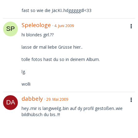
fast so wie die JäcKI..hdgggggdl<33
Speleologe
4. Juni 2009
hi blondes girl.??
lasse dir mal liebe Grüsse hier..
tolle fotos hast du so in deinem Album.
lg.
wolli
dabbely
29. Mai 2009
hey..mir is langweilg..bin auf dy profil gestoßen..wie
bildhübsch du bis..!!!