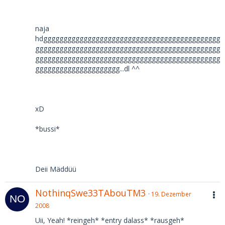
naja
hdgggggggggggggggggggggggggggggggggggggggggggg
gggggggggggggggggggggggggggggggggggggggggggggg
gggggggggggggggggggggggggggggggggggggggggggggg
ggggggggggggggggggggg...dl ^^
xD
*bussi*
Deii Mäddüü
NothinqSwe33TAbouTM3
19. Dezember
2008
Uii, Yeah! *reingeh* *entry dalass* *rausgeh*