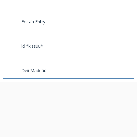
Erstah Entry
ld *kissüü*
Deii Mäddüü