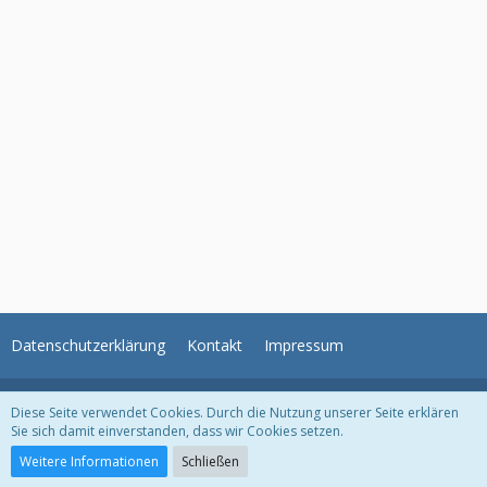
Datenschutzerklärung
Kontakt
Impressum
Unser Angebot: Unser kostenloses
Haushaltsbuch
. Einfach noch heute
Diese Seite verwendet Cookies. Durch die Nutzung unserer Seite erklären
testen und sich einen Überblick der eigenen Finazen schaffen.
Sie sich damit einverstanden, dass wir Cookies setzen.
Community-Software von Woltlab
Weitere Informationen
Schließen