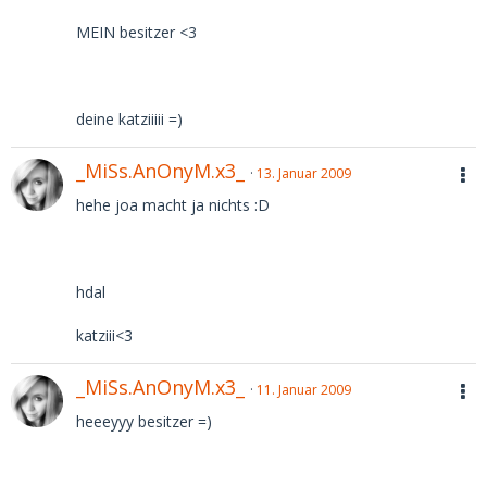
MEIN besitzer <3
deine katziiiii =)
_MiSs.AnOnyM.x3_
13. Januar 2009
hehe joa macht ja nichts :D
hdal
katziii<3
_MiSs.AnOnyM.x3_
11. Januar 2009
heeeyyy besitzer =)