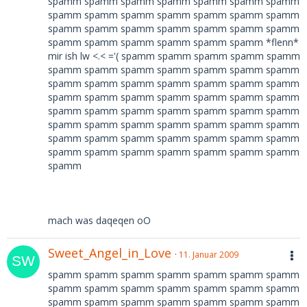
spamm spamm spamm spamm spamm spamm spamm
spamm spamm spamm spamm spamm spamm spamm
spamm spamm spamm spamm spamm spamm spamm
spamm spamm spamm spamm spamm spamm *flenn*
mir ish lw <.< ='( spamm spamm spamm spamm spamm
spamm spamm spamm spamm spamm spamm spamm
spamm spamm spamm spamm spamm spamm spamm
spamm spamm spamm spamm spamm spamm spamm
spamm spamm spamm spamm spamm spamm spamm
spamm spamm spamm spamm spamm spamm spamm
spamm spamm spamm spamm spamm spamm spamm
spamm spamm spamm spamm spamm spamm spamm
spamm
mach was daqeqen oO
Sweet_Angel_in_Love
11. Januar 2009
spamm spamm spamm spamm spamm spamm spamm
spamm spamm spamm spamm spamm spamm spamm
spamm spamm spamm spamm spamm spamm spamm