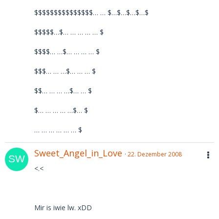
$$$$$$$$$$$$$$$… … $…$…$…$…$
$$$$$…$… … … … … $
$$$$… …$… … … … $
$$$… … …$… … … $
$$… … … …$… … $
$… … … … …$… $
… … … … … … $
Sweet_Angel_in_Love
22. Dezember 2008
<.<
Mir is iwie lw. xDD