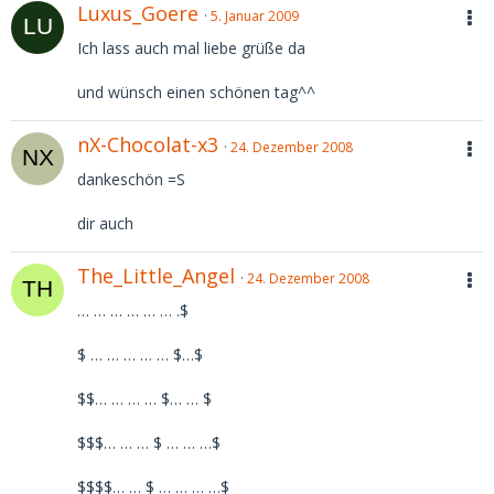
Luxus_Goere
5. Januar 2009
Ich lass auch mal liebe grüße da
und wünsch einen schönen tag^^
nX-Chocolat-x3
24. Dezember 2008
dankeschön =S
dir auch
The_Little_Angel
24. Dezember 2008
… … … … … … .$
$ … … … … … $…$
$$… … … … $… … $
$$$… … … $ … … …$
$$$$… … $ … … … …$