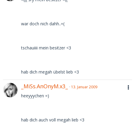
war doch nich dahh..=(
tschauiiii mein besitzer <3
hab dich megah übelst lieb <3
_MiSs.AnOnyM.x3_
13. Januar 2009
heeyyychen =)
hab dich auch voll megah lieb <3