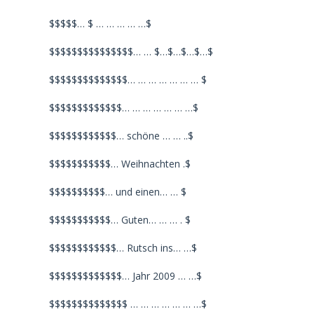
$$$$$… $ … … … … …$
$$$$$$$$$$$$$$$… … $…$…$…$…$
$$$$$$$$$$$$$$… … … … … … … $
$$$$$$$$$$$$$… … … … … … …$
$$$$$$$$$$$$… schöne … … ..$
$$$$$$$$$$$… Weihnachten .$
$$$$$$$$$$… und einen… … $
$$$$$$$$$$$… Guten… … … . $
$$$$$$$$$$$$… Rutsch ins… …$
$$$$$$$$$$$$$… Jahr 2009 … …$
$$$$$$$$$$$$$$ … … … … … … …$