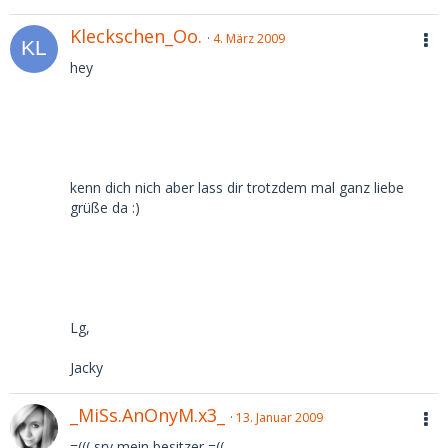
Kleckschen_Oo.
4. März 2009
hey
kenn dich nich aber lass dir trotzdem mal ganz liebe
grüße da :)
Lg,
Jacky
_MiSs.AnOnyM.x3_
13. Januar 2009
=((( sry mein besitzer =((