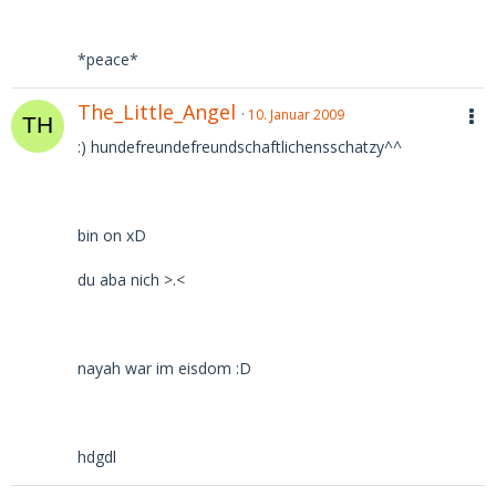
*peace*
The_Little_Angel
10. Januar 2009
:) hundefreundefreundschaftlichensschatzy^^
bin on xD
du aba nich >.<
nayah war im eisdom :D
hdgdl