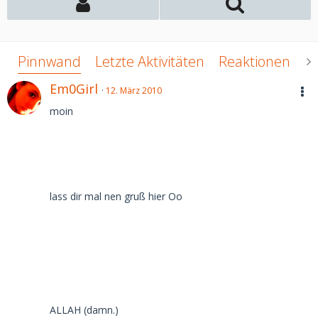
Pinnwand
Letzte Aktivitäten
Reaktionen
Ü
Em0Girl
12. März 2010
moin
lass dir mal nen gruß hier Oo
ALLAH (damn.)