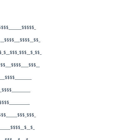
$$$$_______$$$$$_
$__$$$$___$$$$__$$_
$_$__$$$_$$$__$_$$_
$$$___$$$$____$$$__
___$$$$_________
_$$$$__________
$$$$___________
$$$______$$$_$$$_
______$$$$__$__$_
___$$$___$___$__