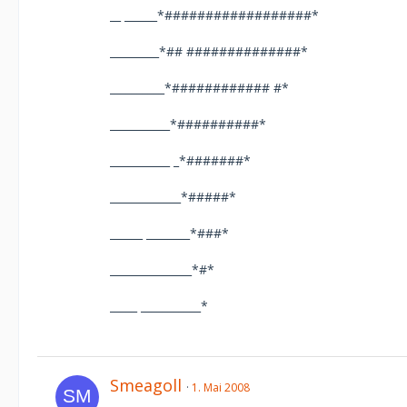
__ ______*##################*
_________*## ##############*
__________*############ #*
___________*##########*
___________ _*#######*
_____________*#####*
______ ________*###*
_______________*#*
_____ ___________*
Smeagoll
1. Mai 2008