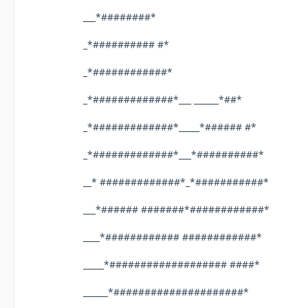
___*########*
_*########## #*
_*############*
_*#############*___ ______*##*
_*#############*_____*###### #*
_*#############*___*##########*
__* #############*_*###########*
___*###### #######*############*
____*############ ############*
_____*################### ####*
______*#####################*