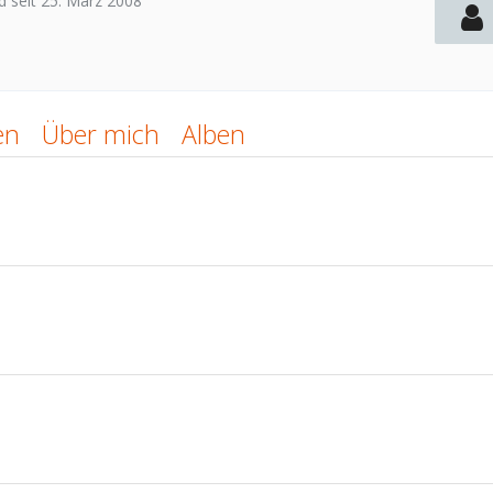
ed seit 25. März 2008
en
Über mich
Alben