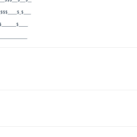
_$$$_____$_$____
$________$_____
______________