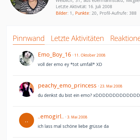
Weiblich
31
aus ebermannstatd
Mitgli
Letzte Aktivität:
16. Juli 2008
Bilder
1
Punkte
20
Profil-Aufrufe
388
Pinnwand
Letzte Aktivitäten
Reaktion
Emo_Boy_16
11. Oktober 2008
voll der emo ey *tot umfall* XD
peachy_emo_princess
23. Mai 2008
du denkst du bist ein emo? xDDDDDDDDDDDDD
..emogirl..
3. Mai 2008
ich lass mal schöne liebe grüsse da