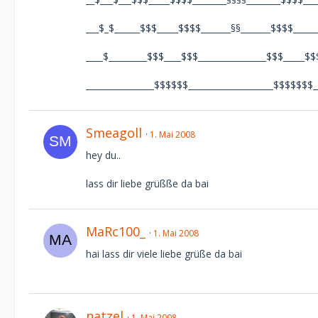
___$_$______$$$_____$$$$_______§§_______$$$$_____
____$_________$$$____$$$________________$$$_____$$
________________$$$$$$____________________$$$$$$$__
Smeagoll
1. Mai 2008
hey du..
lass dir liebe grüßße da bai
MaRc100_
1. Mai 2008
hai lass dir viele liebe grüße da bai
natzel
1. Mai 2008