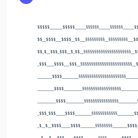
$$$$$_______$$$$$______§§§§§§______§§§§§§______$
$$__$$$$___$$$$__$$___§§§§§§§§§__§§§§§§§§§___$
$$_$__$$$_$$$__$_$$__§§§§§§§§§§§§§§§§§§§§§§__$
_$$$____$$$$___$$$__§§§§§§§§§§§§§§§§§§§§§§§§__
________$$$$_________§§§§§§§§§§§§§§§§§§§§§§______
_________$$$$__________§§§§§§§§§§§§§§§§§§_________
__________$$$$__________§§§§§§§§§§§§§§§§__________
_$$$_$$$_____$$$$_________§§§§§§§§§§§§_________$
_$__$__$$$$_____$$$$________§§§§§§§§________$$$$
__$___$___$$$_____$$$$________§§§§________$$$$___