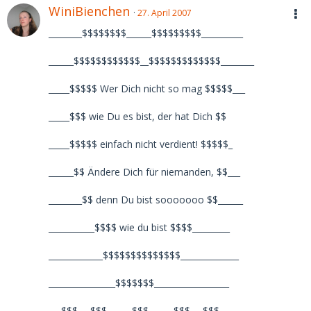
WiniBienchen
27. April 2007
________$$$$$$$$______$$$$$$$$$__________
______$$$$$$$$$$$$__$$$$$$$$$$$$$________
_____$$$$$ Wer Dich nicht so mag $$$$$___
_____$$$ wie Du es bist, der hat Dich $$
_____$$$$$ einfach nicht verdient! $$$$$_
______$$ Ändere Dich für niemanden, $$___
________$$ denn Du bist sooooooo $$______
___________$$$$ wie du bist $$$$_________
_____________$$$$$$$$$$$$$$______________
________________$$$$$$$__________________
___$$$___$$$______$$$______$$$___$$$_____