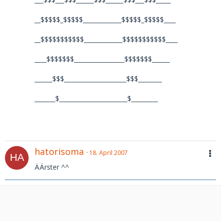
__$$$$$_$$$$$_____________$$$$$_$$$$$____
__$$$$$$$$$$$_____________$$$$$$$$$$$____
____$$$$$$$_________________$$$$$$$______
______$$$_____________________$$$________
_______$_______________________$_________
hatorisoma
18. April 2007
ÄÄrster ^^