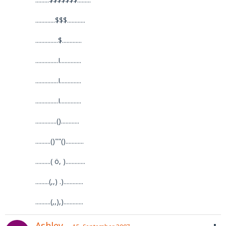
.............$$$............
...............$.............
...............I..............
...............I..............
...............I..............
..............()............
..........()""()............
..........( ö, ).............
.........(,,) .).............
..........(,,),).............
Ashley_