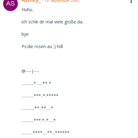
15. September 2007
Huhu..
ich schik dir mal viele grüße da..
bye
Ps:die rosen au ;) hdl
@----)----
.............*.......** *
.............***..*.*****
..............**..**.....*
.............***.*..*.....*
............****.....**...******