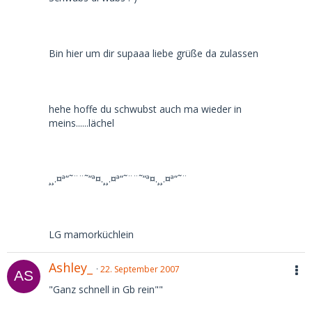
Bin hier um dir supaaa liebe grüße da zulassen
hehe hoffe du schwubst auch ma wieder in
meins......lächel
¸¸.¤ª“˜¨¨˜“ª¤.¸¸.¤ª“˜¨¨˜“ª¤.¸¸.¤ª“˜¨
LG mamorküchlein
Ashley_
22. September 2007
"Ganz schnell in Gb rein""