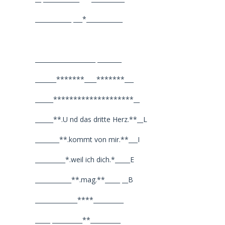
____________ ___*____________
____________________ ________
_______*******____*******___
______********************__
______**.U nd das dritte Herz.**__L
________**.kommt von mir.**___I
__________*.weil ich dich.*_____E
____________**.mag.**_____ __B
______________****__________
_____ __________**__________