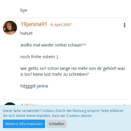
bye
19janina91
9. April 2007
huhu!!!
wollte mal wieder vorbei schaun^^
noch frohe ostern :)
wie gehts so? schon lange nix mehr von dir gehört! was
is los? keine lust mehr zu schreiben?
hdgggdl janina
Ashley
1. April 2007
Diese Seite verwendet Cookies. Durch die Nutzung unserer Seite erklären
*~°°+~°°Hab dich Lieb*~°°+~°°
Sie sich damit einverstanden, dass wir Cookies setzen.
Weitere Informationen
Schließen