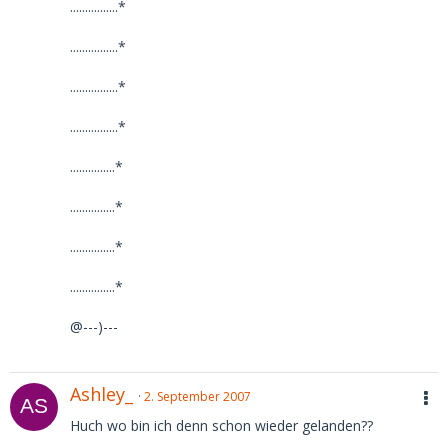
................*
................*
................*
................*
...............*
...............*
...............*
...............*
@---)---
Ashley_
2. September 2007
Huch wo bin ich denn schon wieder gelanden??