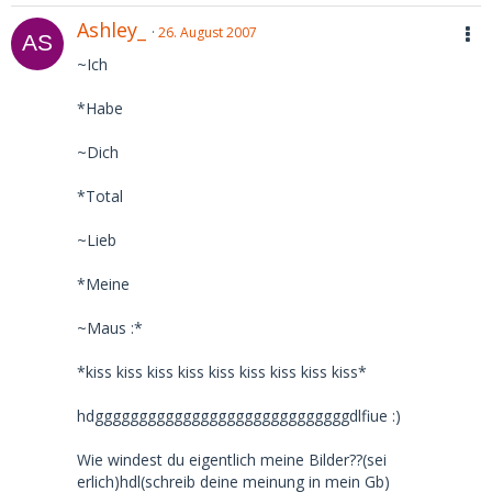
Ashley_
26. August 2007
~Ich
*Habe
~Dich
*Total
~Lieb
*Meine
~Maus :*
*kiss kiss kiss kiss kiss kiss kiss kiss kiss*
hdgggggggggggggggggggggggggggggdlfiue :)
Wie windest du eigentlich meine Bilder??(sei
erlich)hdl(schreib deine meinung in mein Gb)