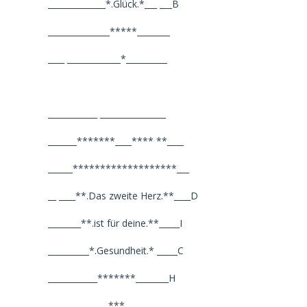
______________*.Glück.*___ ___B
_______________*****________
____ _____________*__________
____________ ________________
_______*******____**** **____
______*******************___
__ ____**.Das zweite Herz.**____D
________**.ist für deine.**_____I
__________*.Gesundheit.* _____C
____________*******________H
__ ____________***___________