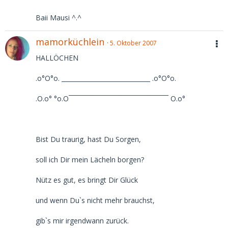
Baii Mausi ^.^
mamorküchlein
5. Oktober 2007
HALLÖCHEN
.o°O°o. _____________________________ .o°O°o.
.O.o° °o.O¯¯¯¯¯¯¯¯¯¯¯¯¯¯¯¯¯¯¯¯¯¯¯¯¯¯¯¯ O.o°
Bist Du traurig, hast Du Sorgen,
soll ich Dir mein Lächeln borgen?
Nütz es gut, es bringt Dir Glück
und wenn Du`s nicht mehr brauchst,
gib`s mir irgendwann zurück.