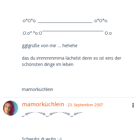
.o°O°o. _____________________________ .o°O°o.
.O.o° °o.O¯¯¯¯¯¯¯¯¯¯¯¯¯¯¯¯¯¯¯¯¯¯¯¯¯¯¯¯ O.o
gglgrüße von mir .... hehehe
das du immmmmma lächelst denn es ist eins der
schönsten dinge im leben
mamorküchlein
mamorküchlein
23. September 2007
¸¸.¤ª“˜¨¨˜“ª¤.¸¸.¤ª“˜¨¨˜“ª¤.¸¸.¤ª“˜¨
Schwubs di wubs :-)