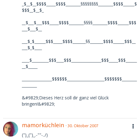
_$__$__$$$$_____$$$$________§§§§§§§§________$$$$______$
$$$__$__$_
__$___$___$$$_____$$$$________§§§§________$$$$______$$$
___$___$__
___$_$______$$$_____$$$$_______§§_______$$$$______$$$__
___$_$____
____$_________$$$____$$$________________$$$_____$$$______
__$_____
________________$$$$$$____________________$$$$$$$________
________
&#9829;Dieses Herz soll dir ganz viel Glück
bringen!&#9829;
mamorküchlein
30. Oktober 2007
(")_(")_.-""-../)