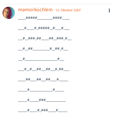
mamorküchlein
15. Oktober 2007
_____#####__________####_____
____#_____#_#####__#____#____
___#__###_##_____##__###_#___
___#__##___________#__##_#___
___#_____________________#___
____#__#___##___##___#_##____
_____##____##___##____#______
______#_______________#______
______#______###_____________
______#_____#_###_____#______