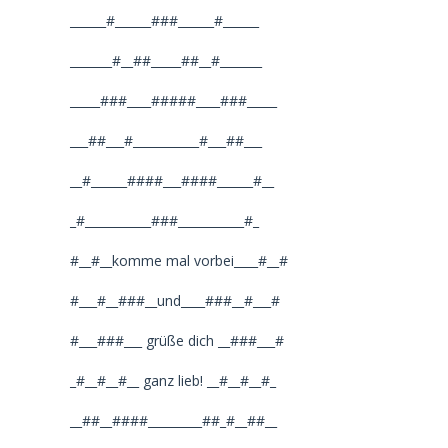
______#______###______#______
_______#__##_____##__#_______
_____###____#####____###_____
___##___#___________#___##___
__#______####___####______#__
_#___________###___________#_
#__#__komme mal vorbei____#__#
#___#__###__und____###__#___#
#___###___ grüße dich __###___#
_#__#__#__ ganz lieb! __#__#__#_
__##__####_________##_#__##__