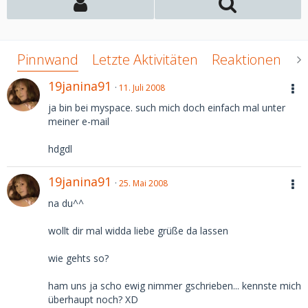
Pinnwand
Letzte Aktivitäten
Reaktionen
Ü
19janina91
11. Juli 2008
ja bin bei myspace. such mich doch einfach mal unter
meiner e-mail
hdgdl
19janina91
25. Mai 2008
na du^^
wollt dir mal widda liebe grüße da lassen
wie gehts so?
ham uns ja scho ewig nimmer gschrieben... kennste mich
überhaupt noch? XD