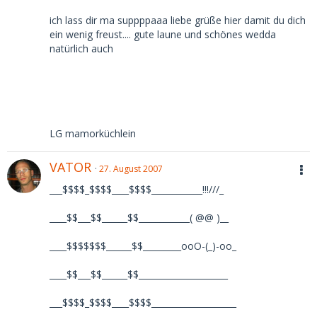
ich lass dir ma suppppaaa liebe grüße hier damit du dich
ein wenig freust.... gute laune und schönes wedda
natürlich auch
LG mamorküchlein
VATOR
27. August 2007
___$$$$_$$$$____$$$$____________!!!///_
____$$___$$______$$____________( @@ )__
____$$$$$$$______$$_________ooO-(_)-oo_
____$$___$$______$$_____________________
___$$$$_$$$$____$$$$____________________