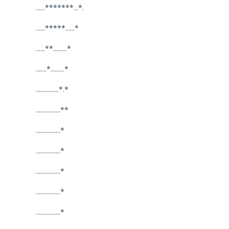
......*******...*.
......*****......*
......**.........*
.......*.........*
...............*.*
................**
................*
................*
................*
................*
................*