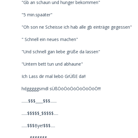
"Gb an schaun und hunger bekommen"
"5 min.spaäter"
"Oh son ne Scheisse ich hab alle gb einträge gegessen"
" Schnell ein neues machen"
"Und schnell gan liebe grüße da lassen"
"Untern bett tun und abhaune"
Ich Lass dir mal liebö GrÜßE da!!
hdgggggsmdl sÜßÖöÖöÖöÖöÖöÖöÖ!!!
.......$$$____$$$.......
......$$$$$_$$$$$.....
......$$$Bye!$$$.....
.........$$$$$$$.........