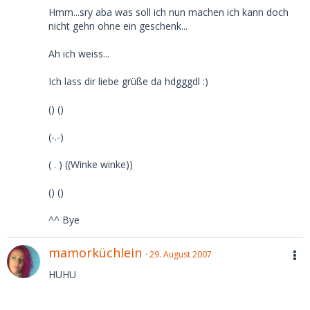
Hmm...sry aba was soll ich nun machen ich kann doch
nicht gehn ohne ein geschenk...
Ah ich weiss...
Ich lass dir liebe grüße da hdgggdl :)
() ()
(-.-)
( . ) ((Winke winke))
() ()
^^ Bye
mamorküchlein
29. August 2007
HUHU