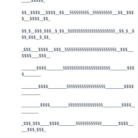
_____$$$$$_
$$__$$$$___$$$$__$$___§§§§§§§§§__§§§§§§§§§___$$__$$$
$___$$$$__$$_
$$_$__$$$_$$$__$_$$__§§§§§§§§§§§§§§§§§§§§§§__$$_$__$
$$_$$$__$_$$_
_$$$____$$$$___$$$__§§§§§§§§§§§§§§§§§§§§§§§§__$$$___
$$$$____$$$__
________$$$$_________§§§§§§§§§§§§§§§§§§§§§§_________$$$
$_________
_________$$$$__________§§§§§§§§§§§§§§§§§§__________$$$$
__________
__________$$$$__________§§§§§§§§§§§§§§§§__________$$$$__
_________
_$$$_$$$_____$$$$_________§§§§§§§§§§§§_________$$$$___
___$$$_$$$_