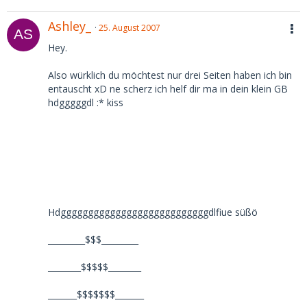
Ashley_
25. August 2007
Hey.
Also würklich du möchtest nur drei Seiten haben ich bin
entauscht xD ne scherz ich helf dir ma in dein klein GB
hdgggggdl :* kiss
Hdgggggggggggggggggggggggggggdlfiue süßö
_________$$$_________
________$$$$$________
_______$$$$$$$_______