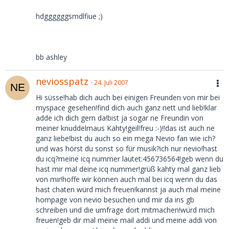
hdggggggsmdlfiue ;)
bb ashley
neviosspatz
24. Juli 2007
Hi süsse!hab dich auch bei einigen Freunden von mir bei
myspace gesehen!find dich auch ganz nett und lieb!klar
adde ich dich gern da!bist ja sogar ne Freundin von
meiner knuddelmaus Kahty!geil!freu :-)!!das ist auch ne
ganz liebe!bist du auch so ein mega Nevio fan wie ich?
und was hörst du sonst so für musik?ich nur nevio!hast
du icq?meine icq nummer lautet:456736564!geb wenn du
hast mir mal deine icq nummer!grüß kahty mal ganz lieb
von mir!hoffe wir können auch mal bei icq wenn du das
hast chaten würd mich freuen!kannst ja auch mal meine
hompage von nevio besuchen und mir da ins gb
schreiben und die umfrage dort mitmachen!würd mich
freuen!geb dir mal meine mail addi und meine addi von