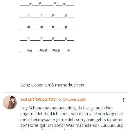
_____#____#_______#____#_____
____#______#_____#______#____
____#______#_____#______#____
____#______#_____#______#____
____##____###___###____#_
Ganz Lieben Gruß mamorküchlein
sarahlovesnev
5. Oktober 2007
Hey Schaaaaaaaaaaaaatziiiiiii, du bist ja auch hier
angemeldet, find ich cooli, hab mich ja schon lang nich
mehr bei myspace gemeldet, sorry, wie gehts dir denn
so? Hoffe gut, Un sons? Was machste so? Lüüüüüüüüp