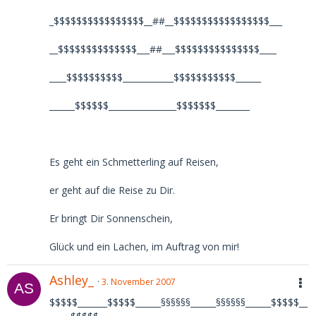
_$$$$$$$$$$$$$$$$__##__$$$$$$$$$$$$$$$$$___
__$$$$$$$$$$$$$$___##___$$$$$$$$$$$$$$$____
____$$$$$$$$$$____________$$$$$$$$$$$______
______$$$$$$________________$$$$$$$________
Es geht ein Schmetterling auf Reisen,
er geht auf die Reise zu Dir.
Er bringt Dir Sonnenschein,
Glück und ein Lachen, im Auftrag von mir!
Ashley_
3. November 2007
$$$$$_______$$$$$______§§§§§§______§§§§§§______$$$$$__