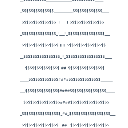
_$$$$$$$$$$$$$$___________$$$$$$$$$$$$$____
_$$$$$$$$$$$$$$$__!____!_$$$$$$$$$$$$$$$___
_$$$$$$$$$$$$$$$_!!___!!_$$$$$$$$$$$$$$$$___
_$$$$$$$$$$$$$$$$_!!_!!_$$$$$$$$$$$$$$$$$___
__$$$$$$$$$$$$$$$$_!!!_$$$$$$$$$$$$$$$$$____
___$$$$$$$$$$$$$$$_##_$$$$$$$$$$$$$$$$_____
_____$$$$$$$$$$$$$####$$$$$$$$$$$$$$_______
___$$$$$$$$$$$$$$$####$$$$$$$$$$$$$$$$_____
__$$$$$$$$$$$$$$$$####$$$$$$$$$$$$$$$$$____
_$$$$$$$$$$$$$$$$$_##_$$$$$$$$$$$$$$$$$$___
_$$$$$$$$$$$$$$$$__##__$$$$$$$$$$$$$$$$$___