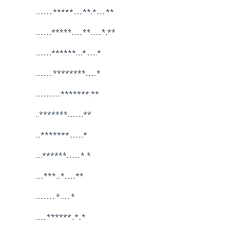
...........*****......**.*......**
..........*****.......**.......*.**
..........******....*.......*
...........********.......*
................*******.**
..*******..........**
...*******.........*
....******.........* *
.....***...*.......**
.............*.......*
.......******..*..*