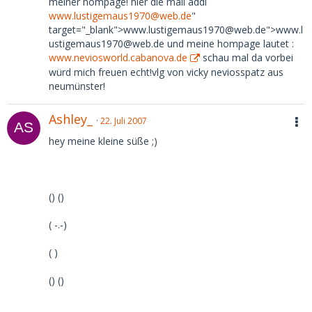
meiner hompage! hier die mail addi
www.lustigemaus1970@web.de
"
target="_blank">www.lustigemaus1970@web.de">www.l
ustigemaus1970@web.de und meine hompage lautet :
www.neviosworld.cabanova.de
schau mal da vorbei
würd mich freuen echt!vlg von vicky neviosspatz aus
neumünster!
Ashley_
22. Juli 2007
hey meine kleine süße ;)
() ()
( -.-)
( )
() ()