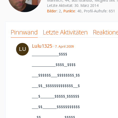
Männlich
44
aus istanbul
Mitglied seit 
Letzte Aktivität:
30. März 2014
Bilder
2
Punkte
40
Profil-Aufrufe
651
Pinnwand
Letzte Aktivitäten
Reaktion
Lulu1325
7. April 2009
_________________$$$$
_______________$$$$__$$$$
____$$$$$$____$$$$$$$$_$$
____$$__$$$$$$$$$$$$$___$
____$_________$$$$$_$$$$$$
____$$_________$$$$$$$$$$$
___$$_______________$$$$$