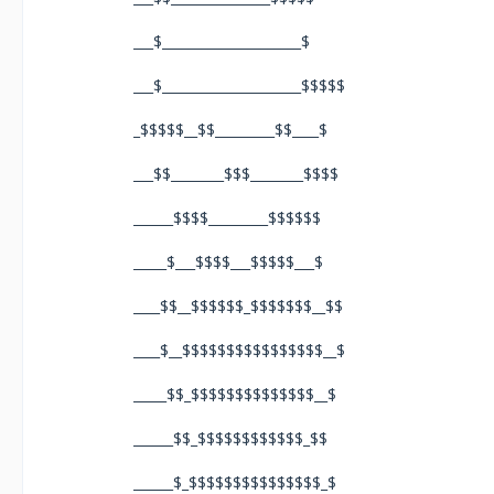
___$_____________________$
___$_____________________$$$$$
_$$$$$__$$_________$$____$
___$$________$$$________$$$$
______$$$$_________$$$$$$
_____$___$$$$___$$$$$___$
____$$__$$$$$$_$$$$$$$__$$
____$__$$$$$$$$$$$$$$$$__$
_____$$_$$$$$$$$$$$$$$__$
______$$_$$$$$$$$$$$$_$$
______$_$$$$$$$$$$$$$$$_$