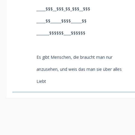
_____$$$__$$$_$$_$$$__$$$
_____$$______$$$$______$$
_______$$$$$$____$$$$$$
Es gibt Menschen, die braucht man nur
anzusehen, und weis das man sie über alles
Liebt