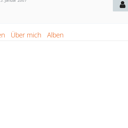
15. Januar 2007
en
Über mich
Alben