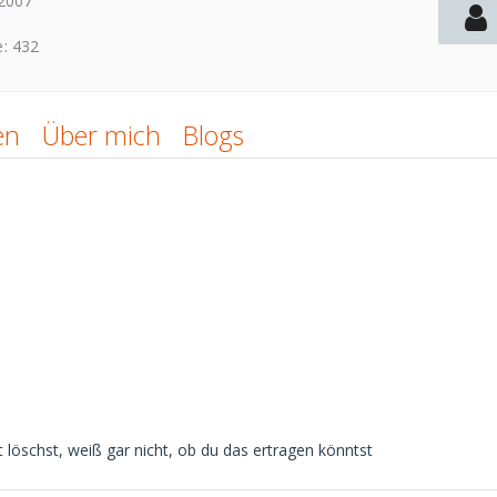
 2007
e
432
en
Über mich
Blogs
löschst, weiß gar nicht, ob du das ertragen könntst