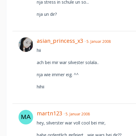
nja stress in schule un so...
nja un dir?
asian_princess_x3
5. Januar 2008
hii
ach bei mir war silvester solala..
nja wie immer eig. ^^
hihii
martn123
5. Januar 2008
hey, silverster war voll cool bei mir,
habe ordentlich gefeiert... wie wars bei dir??