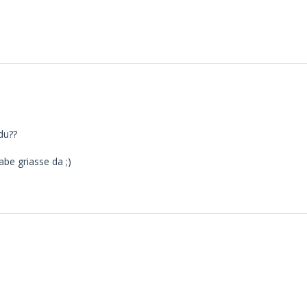
du??
abe griasse da ;)