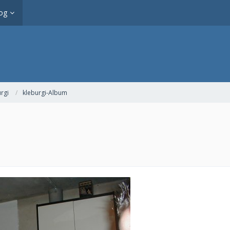
og
rgi
kleburgi-Album