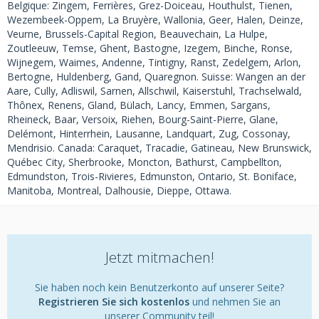
Belgique: Zingem, Ferrières, Grez-Doiceau, Houthulst, Tienen,
Wezembeek-Oppem, La Bruyère, Wallonia, Geer, Halen, Deinze,
Veurne, Brussels-Capital Region, Beauvechain, La Hulpe,
Zoutleeuw, Temse, Ghent, Bastogne, Izegem, Binche, Ronse,
Wijnegem, Waimes, Andenne, Tintigny, Ranst, Zedelgem, Arlon,
Bertogne, Huldenberg, Gand, Quaregnon. Suisse: Wangen an der
Aare, Cully, Adliswil, Sarnen, Allschwil, Kaiserstuhl, Trachselwald,
Thônex, Renens, Gland, Bülach, Lancy, Emmen, Sargans,
Rheineck, Baar, Versoix, Riehen, Bourg-Saint-Pierre, Glane,
Delémont, Hinterrhein, Lausanne, Landquart, Zug, Cossonay,
Mendrisio. Canada: Caraquet, Tracadie, Gatineau, New Brunswick,
Québec City, Sherbrooke, Moncton, Bathurst, Campbellton,
Edmundston, Trois-Rivieres, Edmunston, Ontario, St. Boniface,
Manitoba, Montreal, Dalhousie, Dieppe, Ottawa.
Jetzt mitmachen!
Sie haben noch kein Benutzerkonto auf unserer Seite?
Registrieren Sie sich kostenlos
und nehmen Sie an
unserer Community teil!