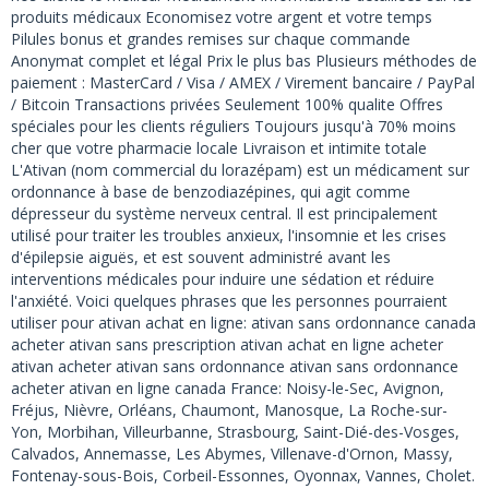
produits médicaux Economisez votre argent et votre temps
Pilules bonus et grandes remises sur chaque commande
Anonymat complet et légal Prix le plus bas Plusieurs méthodes de
paiement : MasterCard / Visa / AMEX / Virement bancaire / PayPal
/ Bitcoin Transactions privées Seulement 100% qualite Offres
spéciales pour les clients réguliers Toujours jusqu'à 70% moins
cher que votre pharmacie locale Livraison et intimite totale
L'Ativan (nom commercial du lorazépam) est un médicament sur
ordonnance à base de benzodiazépines, qui agit comme
dépresseur du système nerveux central. Il est principalement
utilisé pour traiter les troubles anxieux, l'insomnie et les crises
d'épilepsie aiguës, et est souvent administré avant les
interventions médicales pour induire une sédation et réduire
l'anxiété. Voici quelques phrases que les personnes pourraient
utiliser pour ativan achat en ligne: ativan sans ordonnance canada
acheter ativan sans prescription ativan achat en ligne acheter
ativan acheter ativan sans ordonnance ativan sans ordonnance
acheter ativan en ligne canada France: Noisy-le-Sec, Avignon,
Fréjus, Nièvre, Orléans, Chaumont, Manosque, La Roche-sur-
Yon, Morbihan, Villeurbanne, Strasbourg, Saint-Dié-des-Vosges,
Calvados, Annemasse, Les Abymes, Villenave-d'Ornon, Massy,
Fontenay-sous-Bois, Corbeil-Essonnes, Oyonnax, Vannes, Cholet.