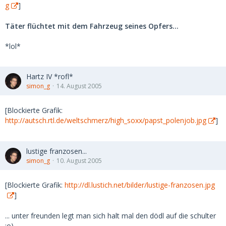
g
]
Täter flüchtet mit dem Fahrzeug seines Opfers...
*lol*
Hartz IV *rofl*
simon_g
14. August 2005
[Blockierte Grafik:
http://autsch.rtl.de/weltschmerz/high_soxx/papst_polenjob.jpg
]
lustige franzosen...
simon_g
10. August 2005
[Blockierte Grafik:
http://dl.lustich.net/bilder/lustige-franzosen.jpg
]
... unter freunden legt man sich halt mal den dödl auf die schulter
;o)