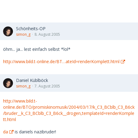
Schönheits-OP
simon_g
8. August 2005
öhm... ja... lest einfach selbst *lol*
http://www.bild.t-online.de/BT…ateId=renderKomplett.html
Daniel Küblböck
simon_g
7. August 2005
http://www.bild.t-
online.de/BTO/promiskinomusik/2004/03/17/k_C3_BCblb_C3_B6ck
/bruder__k_C3_BCblb_C3_B6ck__drogen,templateId=renderKomple
tt.html
da
is daniels nazibruder!