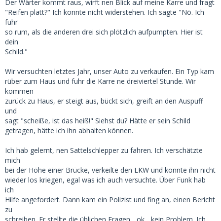
Der Wärter kommt raus, wirft nen Blick auf meine Karre und fragt
"Reifen platt?" Ich konnte nicht widerstehen. Ich sagte "Nö. Ich
fuhr
so rum, als die anderen drei sich plötzlich aufpumpten. Hier ist
dein
Schild."
Wir versuchten letztes Jahr, unser Auto zu verkaufen. Ein Typ kam
rüber zum Haus und fuhr die Karre ne dreiviertel Stunde. Wir
kommen
zurück zu Haus, er steigt aus, bückt sich, greift an den Auspuff
und
sagt "scheiße, ist das heiß!" Siehst du? Hätte er sein Schild
getragen, hätte ich ihn abhalten können.
Ich hab gelernt, nen Sattelschlepper zu fahren. Ich verschätzte
mich
bei der Höhe einer Brücke, verkeilte den LKW und konnte ihn nicht
wieder los kriegen, egal was ich auch versuchte. Über Funk hab
ich
Hilfe angefordert. Dann kam ein Polizist und fing an, einen Bericht
zu
schreiben. Er stellte die üblichen Fragen... ok... kein Problem. Ich