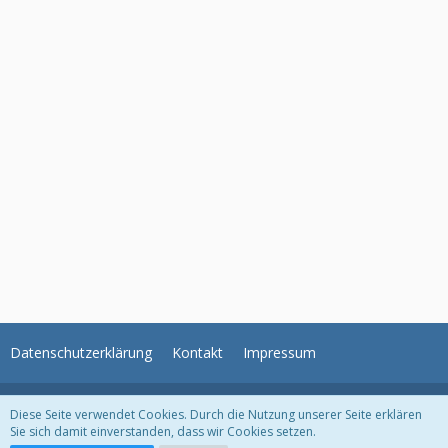
Datenschutzerklärung
Kontakt
Impressum
Unser Angebot: Unser kostenloses
Haushaltsbuch
. Einfach noch heute
Diese Seite verwendet Cookies. Durch die Nutzung unserer Seite erklären
testen und sich einen Überblick der eigenen Finazen schaffen.
Sie sich damit einverstanden, dass wir Cookies setzen.